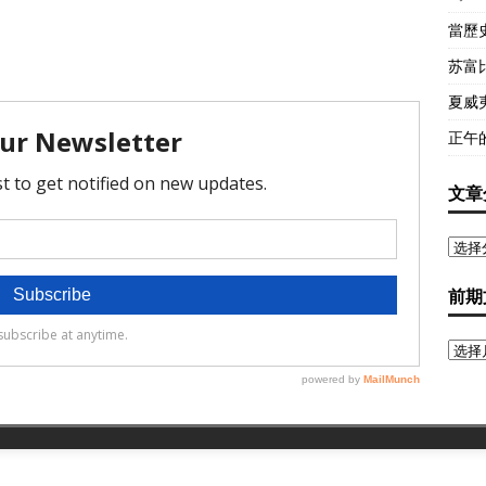
當歷
苏富
夏威
正午
文章
前期