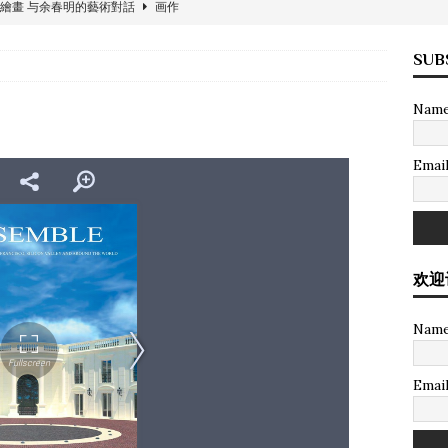
繪畫 与余春明的藝術對話
画作
收藏品
SUB
景观豪邸
建筑
Nam
在香港售出3500万美元
画作
Emai
：苏富比国际地产
苏富比物业
收藏品
rld》当代艺术
画作
欢迎
Nam
Emai