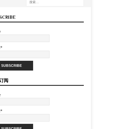
SCRIBE
e
l*
订阅
e
l*