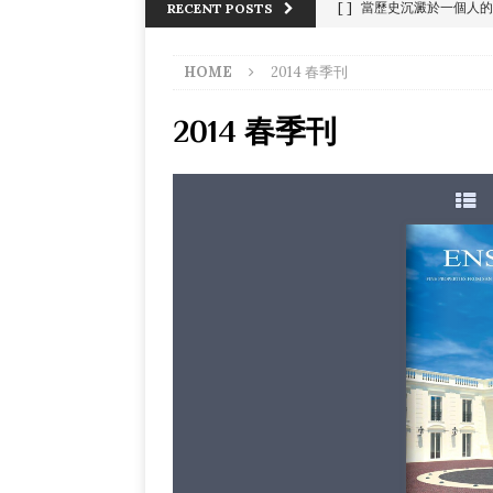
[ ]
當歷史沉澱於一個人的
RECENT POSTS
[ ]
苏富比的复古钟表
HOME
2014 春季刊
[ ]
夏威夷毛伊岛，沿海
[ ]
正午的访谈
画作
2014 春季刊
[ ]
威廉·德·库宁的抽象画
[ ]
策划样品屋般的陈设
[ ]
琉璃 – 中国水晶艺术
[ ]
《We ART The Wo