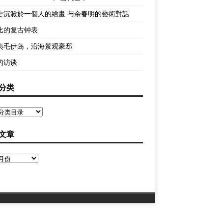
史沉澱於一個人的繪畫 与余春明的藝術對話
比的复古钟表
夷毛伊岛，沿海景观豪邸
的访谈
分类
文章