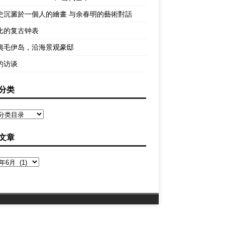
史沉澱於一個人的繪畫 与余春明的藝術對話
比的复古钟表
夷毛伊岛，沿海景观豪邸
的访谈
分类
文章