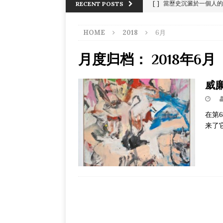
[ ]
當歷史沉澱於一個人的
RECENT POSTS
[ ]
苏富比的复古钟表
HOME
2018
6月
[ ]
夏威夷毛伊岛，沿海
[ ]
正午的访谈
画作
月度归档：
2018年6月
[ ]
威廉·德·库宁的抽象画
威廉
[ ]
策划样品屋般的陈设
[ ]
琉璃 – 中国水晶艺术
在第
[ ]
《We ART The Wo
来了