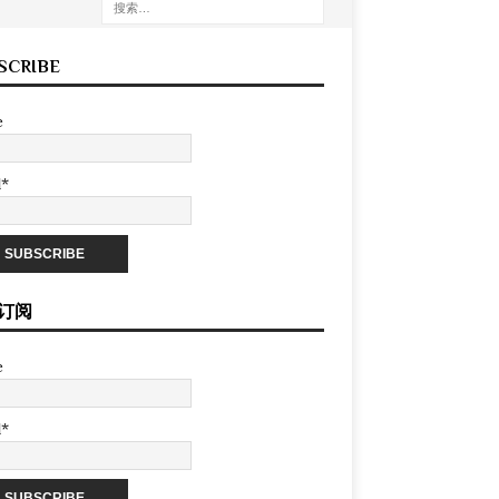
SCRIBE
e
l*
订阅
e
l*