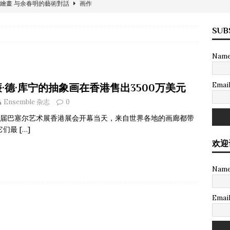
繪畫 与余春明的藝術對話
画作
收藏品
SUB
景观豪邸
建筑
Nam
在香港售出3500万美元
画作
Emai
·德·库宁的抽象画在香港售出3500万美元
：苏富比国际地产
苏富比物业
Ensemble 杂志
0
收藏品
6届巴塞尔艺术展香港展会开幕当天，来自世界各地的画廊都带
rld》当代艺术
画作
它们最
[…]
欢迎
Nam
Emai